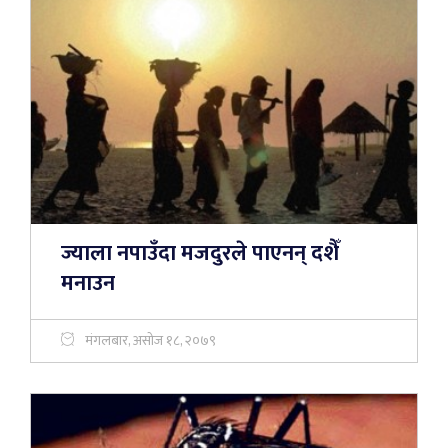
ज्याला नपाउँदा मजदुरले पाएनन् दशैँ
मनाउन
मंगलबार, असोज १८, २०७९