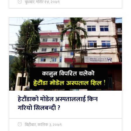
बुधबार, मंसिर १४, २०७९
हेटौंडाको मोडेल अस्पताललाई किन
गरियो सिलबन्दी ?
बिहीबार, कात्तिक ३, २०७९