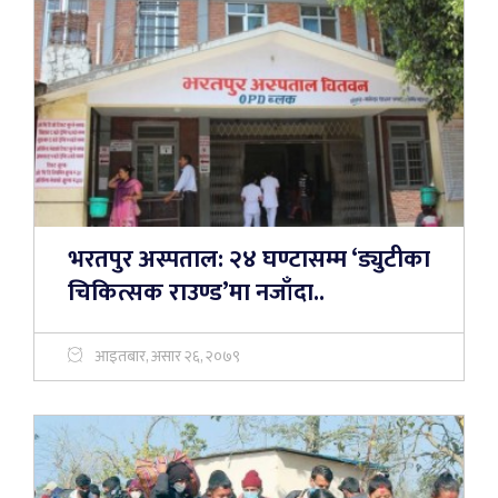
भरतपुर अस्पताल: २४ घण्टासम्म ‘ड्युटीका
चिकित्सक राउण्ड’मा नजाँदा..
आइतबार, असार २६, २०७९