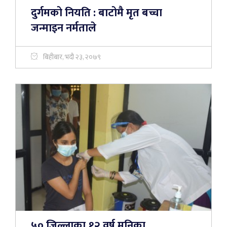
दुर्गमको नियति : बाटोमै मृत बच्चा
जन्माइन नर्मताले
बिहीबार, भदौ २३, २०७९
५० जिल्लाका १२ वर्ष मुनिका