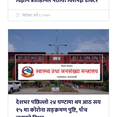
विज्ञान प्रतिष्ठानले पठायो विशेषज्ञ डाक्टर
बिहीबार, भदौ २, २०७९
देशभर पछिल्लो २४ घण्टामा थप आठ सय
१५ मा कोरोना सङ्क्रमण पुष्टि, पाँच