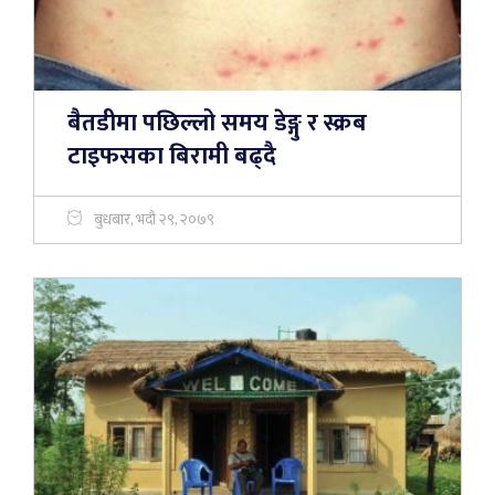
बैतडीमा पछिल्लो समय डेङ्गु र स्क्रब
टाइफसका बिरामी बढ्दै
बुधबार, भदौ २९, २०७९