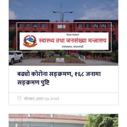
बढ्यो कोरोना सङ्क्रमण, १६८ जनामा
सङ्क्रमण पुष्टि
सोमबार, असार २७, २०७९