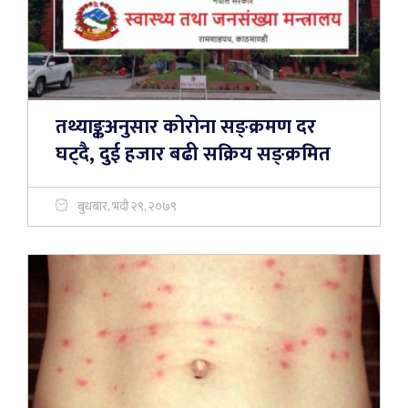
तथ्याङ्कअनुसार कोरोना सङ्क्रमण दर
घट्दै, दुई हजार बढी सक्रिय सङ्क्रमित
बुधबार, भदौ २९, २०७९