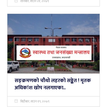
शनिबार, साउन २१, २०७९
सङ्क्रमणको चौथो लहरको सङ्केत ! मृतक
अधिकांश खोप नलगाएका..
बिहीबार, साउन १९, २०७९