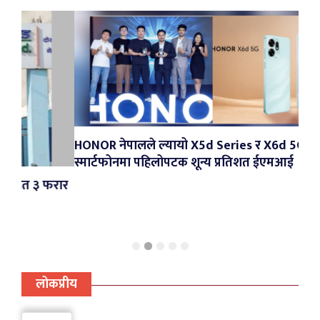
HONOR नेपालले ल्यायो X5d Series र X6d 5G, बजेट
स्मार्टफोनमा पहिलोपटक शून्य प्रतिशत ईएमआई
मृग 
रार
सशस्त
लोकप्रीय