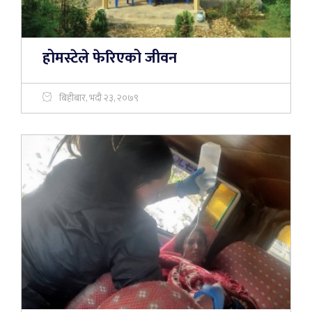
होमस्टेले फेरिएको जीवन
बिहीबार, भदौ २३, २०७९