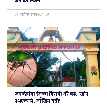
जनाको निधन
बिहीबार, साउन २६, २०७९
रूपन्देहीमा डेङ्गुका बिरामी धेरै बढे, 'खोप
नभएकाले, जोखिम बढी'