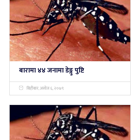
बारामा ४४ जनामा डेङ्गु पुष्टि
बिहीबार, असोज ६, २०७९