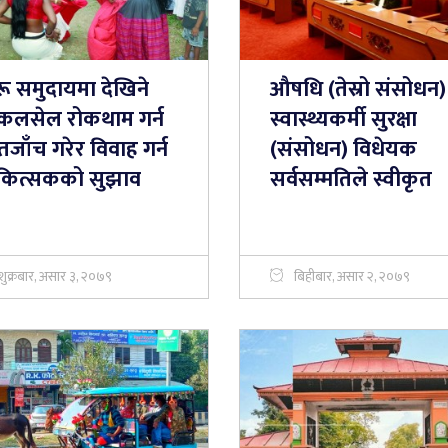
रू समुदायमा देखिने
औषधि (तेस्रो संसोधन)
कलसेल रोकथाम गर्न
स्वास्थ्यकर्मी सुरक्षा
जाँच गरेर विवाह गर्न
(संसोधन) विधेयक
कित्सकको सुझाव
सर्वसम्मतिले स्वीकृत
शुक्रबार, असार ३, २०७९
बिहीबार, असार २, २०७९