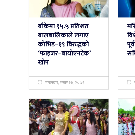
बाँकेमा ९५.५ प्रतिशत
मस्
बालबालिकाले लगाए
विश
कोभिड–१९ विरुद्धको
पूर
‘फाइजर–बायोएनटेक’
सक
खोप
मंगलबार, असार १४, २०७९