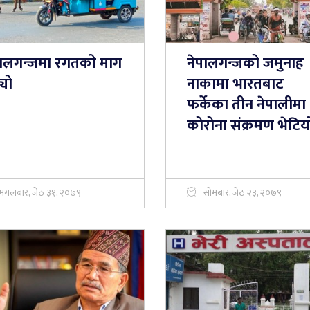
पालगन्जमा रगतको माग
नेपालगन्जको जमुनाह
्यो
नाकामा भारतबाट
फर्केका तीन नेपालीमा
कोरोना संक्रमण भेटिय
मंगलबार, जेठ ३१, २०७९
सोमबार, जेठ २३, २०७९