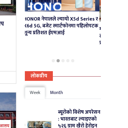
े ल्यायो X5d Series र
थप
स
 स्मार्टफोनमा पहिलोपटक
मृग जोगाउने क्रममा पल्टिएको पेट्रोल
स्
 ईएमआई
ट्याङ्करमा आगलागी, सशस्त्र र नेपाल
प्रहरीद्वारा नियन्त्रण
लोकप्रीय
Week
Month
ब्यूरोको विशेष अपरेसन
: भारतबाट ल्याइएको
५२६ ग्राम खैरो हेरोइन