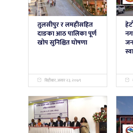
तुलसीपुर र लमहीसहित
हेट
सहयोग तथा सहजीकरणका लागि
नेपालगञ्जमा सघन बजार अनु
दाङका आठ पालिका पूर्ण
नग
स्थानीय तहलाई मन्त्रालयको आग्रह
गुज्रेका सामान राखेको पाइ
खोप सुनिश्चित घोषणा
जना
हजार जरिवाना
स्व
बिहीबार, असार २३, २०७९