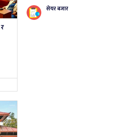
सेयर बजार
 र