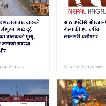
डापखालाबाट दाङको
आठ वर्षदेखि ओछ्यानम
सीपुरमा साढे दुई
रोल्पाकी १७ वर्षीया
षका बालकको मृत्यु,
लालसरी घर्तीमगर
 जनाको अवस्था
भीर
बुधबार, वैशाख २८, २०७९
आइतबार, वैशाख २५, २०७९