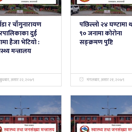
HONOR नेपालल
ौँडा र चाँगुनारायण
पछिल्लो २४ घण्टामा 
X6d 5G, बजेट
बाँकेमा चोरी भएका चार मोटरसाइकल
गमनः म्याद
रपालिकाका दुई
९० जनामा कोरोना
शून्य प्रतिशत
फेला, सम्बन्धित धनीलाई बुझाइयो
एपछि ५०
मा हैजा भेटियो :
सङ्क्रमण पुष्टि
ास्थ्य मन्त्रालय
बुधबार, असार २२, २०७९
मंगलबार, असार २१, २०७९