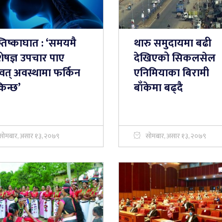
तिष्काघात : ‘समयमै
थारु समुदायमा बढी
ेषज्ञ उपचार पाए
देखिएको सिकलसेल
्ववत् अवस्थामा फर्किन
एनिमियाका बिरामी
िन्छ’
बाँकेमा बढ्दै
सोमबार, असार १३, २०७९
सोमबार, असार १३, २०७९