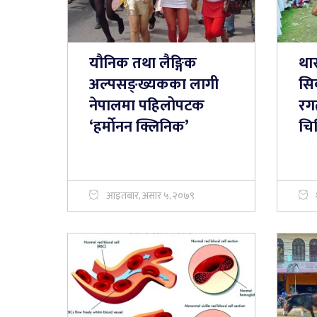
यौनिक तथा लैङ्गिक
था
अल्पसङ्ख्यकका लागी
सि
नेपालमा पहिलोपटक
रगत
‘हर्माेनन क्लिनिक’
चि
आइतबार, असार ५, २०७९