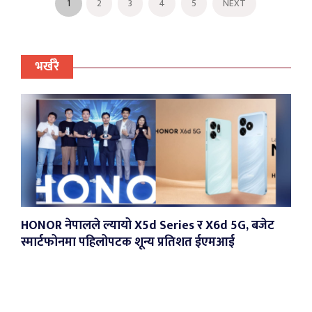
1
2
3
4
5
NEXT
भर्खरै
 र X6d 5G, बजेट
शत ईएमआई
मृग जोगाउने क्रममा पल्टिएको पेट्रोल ट्याङ्करमा
सशस्त्र र नेपाल प्रहरीद्वारा नियन्त्रण