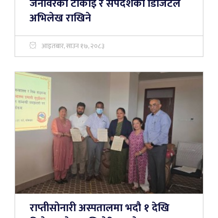
जनावरको टोकाइ र सर्पदंशको डिजिटल
अभिलेख राखिने
आइतबार, साउन १७, २०८३
राप्तीसोनारी अस्पतालमा भदौ १ देखि