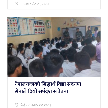
मंगलबार, जेठ २६, २०८३
नेपालगन्जको सिद्धार्थ विद्या सदनमा
सेनाले दियो सर्पदंश सचेतना
बिहीबार, वैशाख २४, २०८३