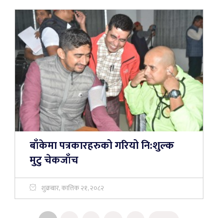
बाँकेमा पत्रकारहरुको गरियो नि:शुल्क
मुटु चेकजाँच
शुक्रबार, कात्तिक २१, २०८२