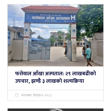
फत्तेवाल आँखा अस्पताल: २९ लाखबढीको
उपचार, झण्डै ३ लाखको शल्यक्रिया
मंगलबार, वैशाख १, २०८३