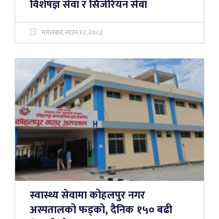
विशेषज्ञ सेवा र सिजेरियन सेवा
मंगलबार, साउन १२, २०८३
स्वास्थ्य सेवामा कोहलपुर नगर
अस्पतालको फड्को, दैनिक १५० बढी