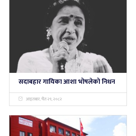
सदाबहार गायिका आशा भोषलेको निधन
आइतबार, चैत २९, २०८२