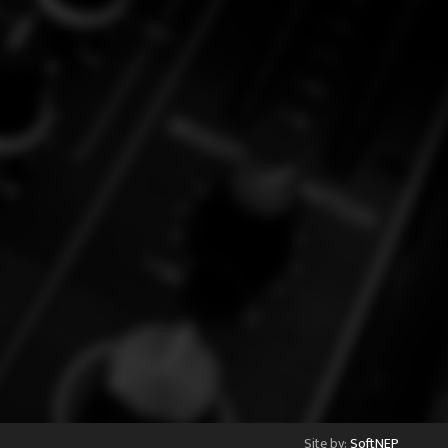
Site by:
SoftNEP