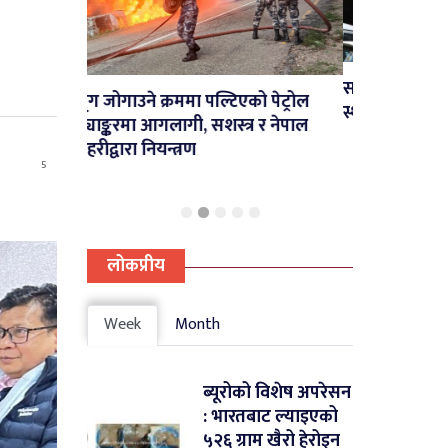
सहयोग तथा सहजीकरणका लागि
े क्रममा पल्टिएको पेट्रोल
स्थानीय तहलाई मन्त्रालयको आग्रह
 आगलागी, सशस्त्र र नेपाल
नियन्त्रण
5
लोकप्रीय
Week
Month
ब्यूरोको विशेष अपरेसन
: भारतबाट ल्याइएको
५२६ ग्राम खैरो हेरोइन