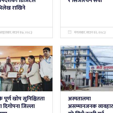
सर्पदंशको डिजिटल
र सिजेरियन सेवा
िलेख राखिने
आइतबार, साउन १७, २०८३
मंगलबार, साउन १२, २०८३
के पूर्ण खोप सुनिश्चितता
अस्पतालमा
ा दिगोपना जिल्ला
असम्मानजनक व्यवहा