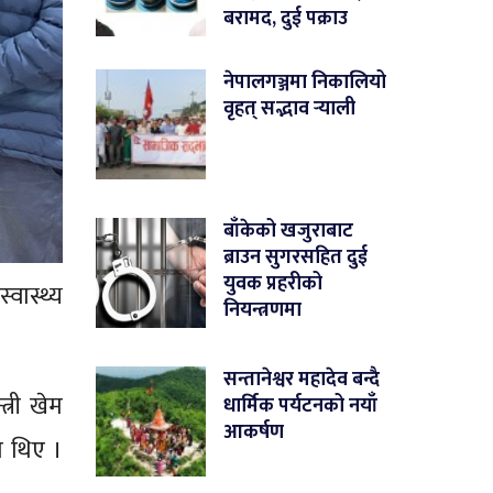
बरामद, दुई पक्राउ
नेपालगञ्जमा निकालियो
वृहत् सद्भाव र्‍याली
बाँकेको खजुराबाट
ब्राउन सुगरसहित दुई
युवक प्रहरीको
्वास्थ्य
नियन्त्रणमा
सन्तानेश्वर महादेव बन्दै
्री खेम
धार्मिक पर्यटनको नयाँ
आकर्षण
का थिए ।