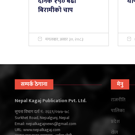
दैनिक १५० बढी
घो
बिरामीको चाप
मंगलबार, असार ३०, २०८३
सम्पर्क ठेगाना
मेनु
राजनीति
Nepal Kagaj Publication Pvt. Ltd.
पालिका
सूचना विभाग दर्ता नं.: २६६९/०७७-७८
Surkhet Road, Nepalgunj, Nepal
प्रदेश
Email:
nepalkagajnews@gmail.com
URL: www.nepalkagaj.com
खेल