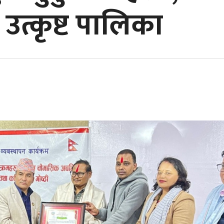
त्कृष्ट पालिका
मृग जोगाउन
ार मोटरसाइकल
पूर्व कप्तान ममता थापा नाइस अवार्ड
ट्याङ्करमा
ई बुझाइयो
२०२६ बाट पुरस्कृत
प्रहरीद्वारा 