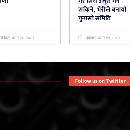
षणा
गरे सिधै उजुरी गर्न
सकिने, भेरीले बनायो
गुनासो समिति
शनिबार, असार २०, २०८३
शुक्रबार, असार १९, २०८३
Follow us on Twiitter