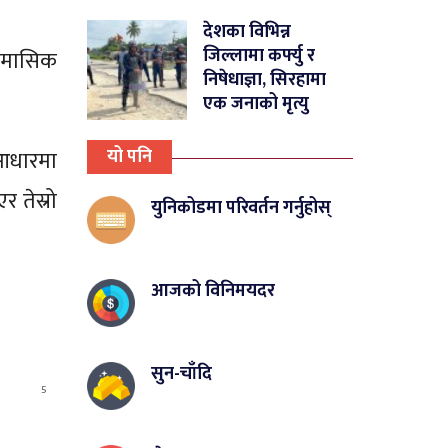
देशका विभिन्न
जिल्लामा कर्फ्यु र
 चौमासिक
निषेधाज्ञा, सिरहामा
एक जनाको मृत्यु
यो पनि
 आधारमा
 तेस्रो
युनिकोडमा परिवर्तन गर्नुहोस्
आजको विनिमयदर
सुन-चाँदि
5