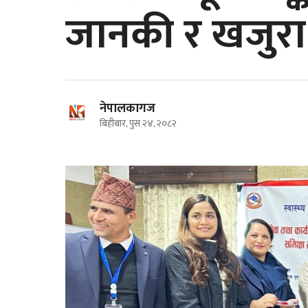
जानकी र खजुरा उ
बाँकेमा चोरी भएका च
नेपालगञ्जमा सघन बजार अनुगमनः म्याद
फेला, सम्बन्धित धनीला
गुज्रेका सामान राखेको पाइएपछि ५०
हजार जरिवाना
नेपालकागज
बिहीबार, पुस २४, २०८२