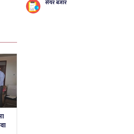
सेयर बजार
मा
ेवा