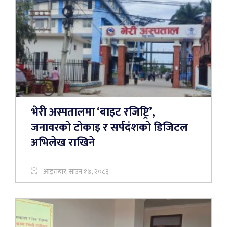
भेरी अस्पतालमा ‘बाइट रजिष्ट्रि’,
जनावरको टोकाइ र सर्पदंशको डिजिटल
अभिलेख राखिने
आइतबार, साउन १७, २०८३