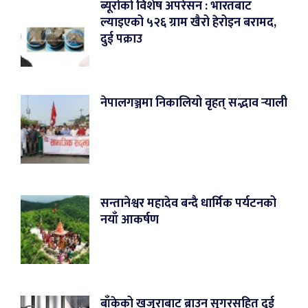
ब्यूरोको विशेष अपरेसन : भारतबाट
ल्याइएको ५२६ ग्राम खैरो हेरोइन बरामद,
दुई पक्राउ
नेपालगञ्जमा निकालियो वृहत् सद्भाव र्‍याली
सन्तानेश्वर महादेव बन्दै धार्मिक पर्यटनको
नयाँ आकर्षण
बाँकेको खजुराबाट ब्राउन सुगरसहित दुई