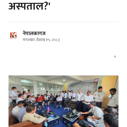
अस्पताल?'
नेपालकागज
मंगलबार, वैशाख १५, २०८३
4