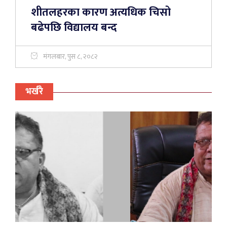
शीतलहरका कारण अत्यधिक चिसो
बढेपछि विद्यालय बन्द
मंगलबार, पुस ८, २०८२
भर्खरै