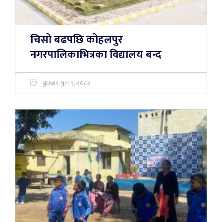
चिसो बढपछि कोहलपुर
नगरपालिकाभित्रका विद्यालय बन्द
बुधबार, पुस ९, २०८२