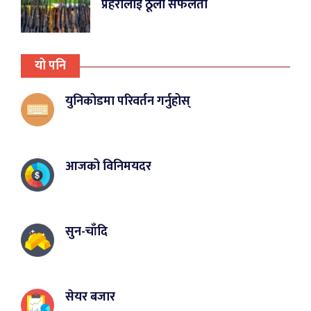
प्रहरीलाई ठूलो सफलता
यो पनि
युनिकोडमा परिवर्तन गर्नुहोस्
आजको विनिमयदर
सुन-चाँदि
सेयर बजार