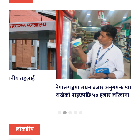
ई
नेपालगञ्जमा सघन बजार अनुगमनः म्याद गुज्रेका सामान
राखेको पाइएपछि ५० हजार जरिवाना
लोकप्रीय