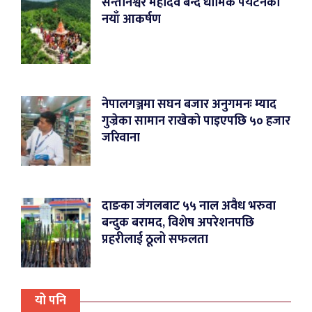
सन्तानेश्वर महादेव बन्दै धार्मिक पर्यटनको
नयाँ आकर्षण
नेपालगञ्जमा सघन बजार अनुगमनः म्याद
गुज्रेका सामान राखेको पाइएपछि ५० हजार
जरिवाना
दाङका जंगलबाट ५५ नाल अवैध भरुवा
बन्दुक बरामद, विशेष अपरेशनपछि
प्रहरीलाई ठूलो सफलता
यो पनि