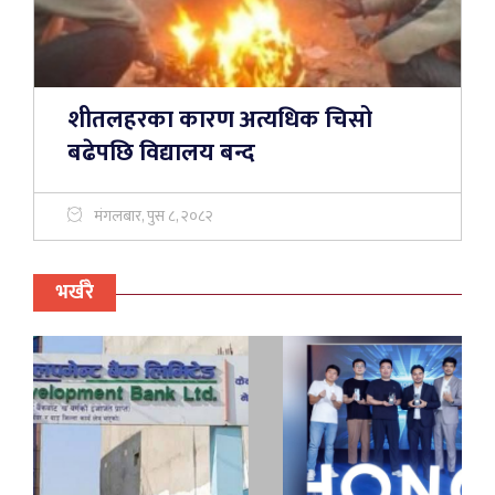
शीतलहरका कारण अत्यधिक चिसो
बढेपछि विद्यालय बन्द
मंगलबार, पुस ८, २०८२
भर्खरै