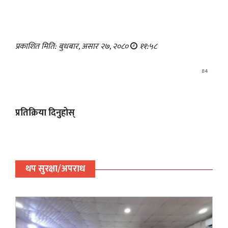
प्रकाशित मिति: बुधबार, असार २७, २०८०
११:५८
84
प्रतिक्रिया दिनुहोस्
थप सुरक्षा/अपराध