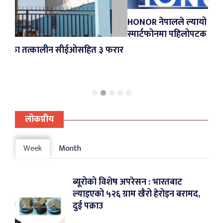
HONOR नेपालले ल्यायो X5d Series र X6d 5G, ब
स्मार्टफोनमा पहिलोपटक शून्य प्रतिशत ईएमआई
ईओसहित ३ फरार
लोकप्रीय
Week
Month
ब्यूरोको विशेष अपरेसन : भारतबाट
ल्याइएको ५२६ ग्राम खैरो हेरोइन बरामद,
दुई पक्राउ