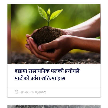
दाङमा रासायनिक मलको प्रयोगले
माटोको उर्वरा शक्तिमा ह्रास
बुधबार, माघ ४, २०७९