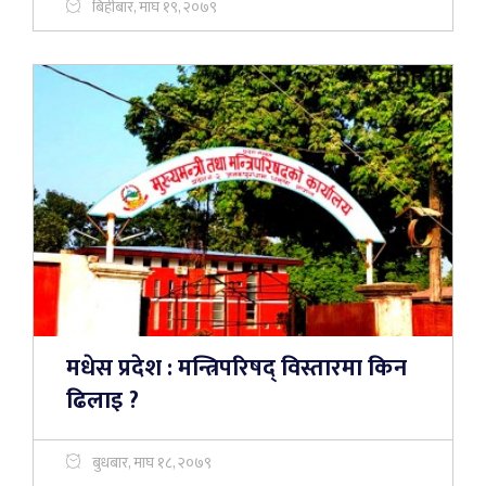
बिहीबार, माघ १९, २०७९
मधेस प्रदेश : मन्त्रिपरिषद् विस्तारमा किन
ढिलाइ ?
बुधबार, माघ १८, २०७९