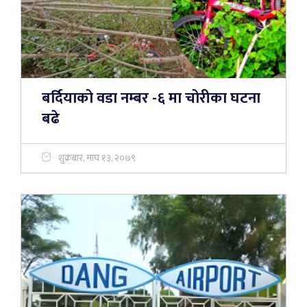
बर्दियाको वडा नम्बर -६ मा चोरीका घटना
बढे
शुक्रबार, माघ १३, २०७९