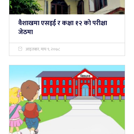
वैशाखमा एसइई र कक्षा १२ को परीक्षा
जेठमा
आइतबार, माघ ९, २०७८