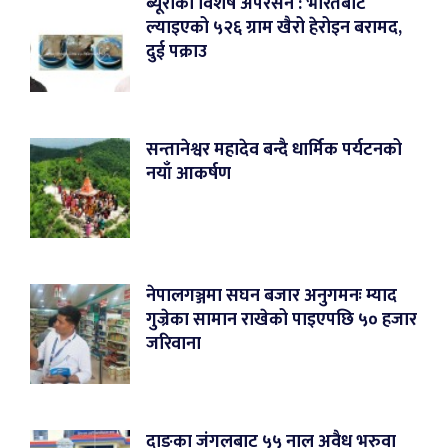
ब्यूरोको विशेष अपरेसन : भारतबाट
ल्याइएको ५२६ ग्राम खैरो हेरोइन बरामद,
दुई पक्राउ
सन्तानेश्वर महादेव बन्दै धार्मिक पर्यटनको
नयाँ आकर्षण
नेपालगञ्जमा सघन बजार अनुगमनः म्याद
गुज्रेका सामान राखेको पाइएपछि ५० हजार
जरिवाना
दाङका जंगलबाट ५५ नाल अवैध भरुवा