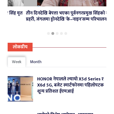
मृत
तीन दिनदेखि बेपत्ता भएका पूर्वनगरप्रमुख सिंहको खोजीमा
कर्
प्रहरी, जंगलमा ड्रोनदेखि ‘के–नाइन’सम्म परिचालन
प्रत
लोकप्रीय
Week
Month
HONOR नेपालले ल्यायो X5d Series र
X6d 5G, बजेट स्मार्टफोनमा पहिलोपटक
शून्य प्रतिशत ईएमआई