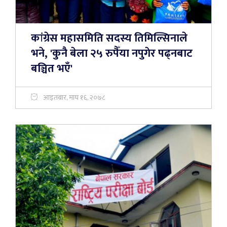
कांग्रेस महासमिति सदस्य तिमिल्सिनाले
भने, 'कुनै बेला २५ रुपैँया नपुगेर पढ्नबाट
बञ्चित भएँ'
आइतबार, माघ १६, २०७८