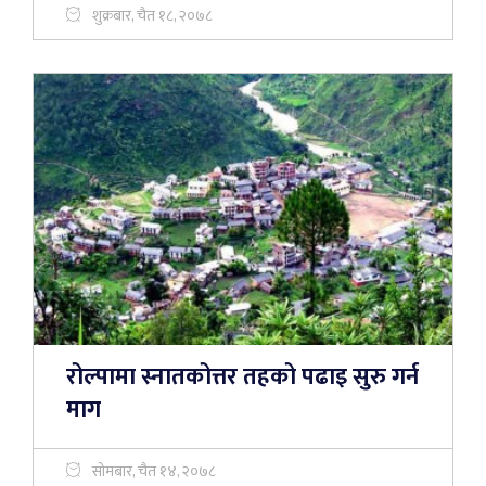
शुक्रबार, चैत १८, २०७८
रोल्पामा स्नातकोत्तर तहको पढाइ सुरु गर्न
माग
सोमबार, चैत १४, २०७८