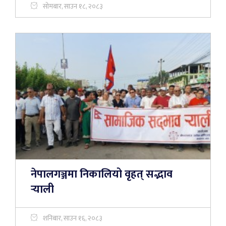
सोमबार, साउन १८, २०८३
नेपालगञ्जमा निकालियो वृहत् सद्भाव
र्‍याली
शनिबार, साउन १६, २०८३