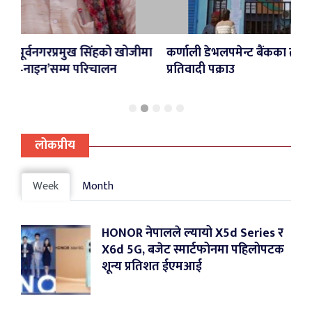
िंहको खोजीमा
कर्णाली डेभलपमेन्ट बैंकका तत्कालीन सीईओसहित ३
िचालन
प्रतिवादी पक्राउ
लोकप्रीय
Week
Month
HONOR नेपालले ल्यायो X5d Series र
X6d 5G, बजेट स्मार्टफोनमा पहिलोपटक
शून्य प्रतिशत ईएमआई