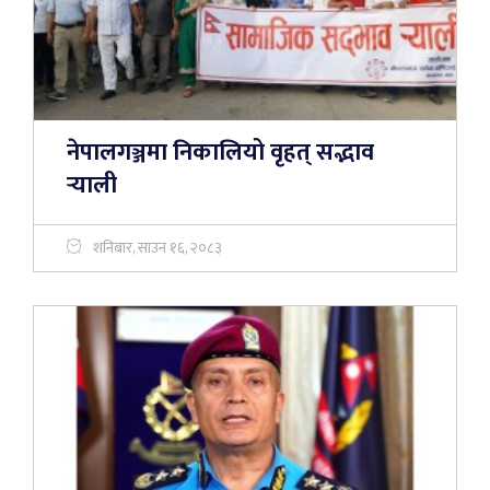
नेपालगञ्जमा निकालियो वृहत् सद्भाव
र्‍याली
शनिबार, साउन १६, २०८३