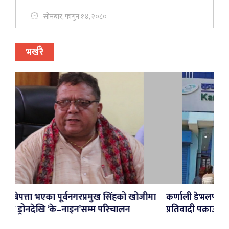
सोमबार, फागुन १४, २०८०
भर्खरै
्रमुख सिंहको खोजीमा
कर्णाली डेभलपमेन्ट बैंकका तत्कालीन सीईओ
सम्म परिचालन
प्रतिवादी पक्राउ