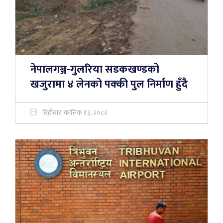
नेपालगञ्ज-गुलरिया सडकखण्डको
खजुरामा ४ लेनको पक्की पुल निर्माण हुँदै
बिहीबार, कात्तिक १३, २०८२