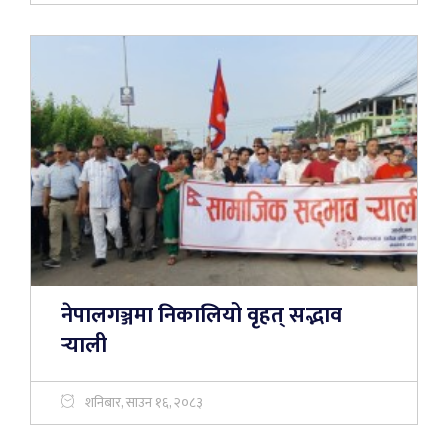
नेपालगञ्जमा निकालियो वृहत् सद्भाव
र्‍याली
शनिबार, साउन १६, २०८३