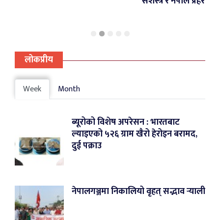
सशस्त्र र नेपाल प्रहरीद्वारा नियन्त्रण
लोकप्रीय
Week
Month
ब्यूरोको विशेष अपरेसन : भारतबाट
ल्याइएको ५२६ ग्राम खैरो हेरोइन बरामद,
दुई पक्राउ
नेपालगञ्जमा निकालियो वृहत् सद्भाव र्‍याली