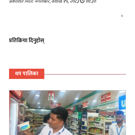
प्रकाशित मिति: मंगलबार, वैशाख १५, २०८३
११:३०
6
प्रतिक्रिया दिनुहोस्
थप पालिका