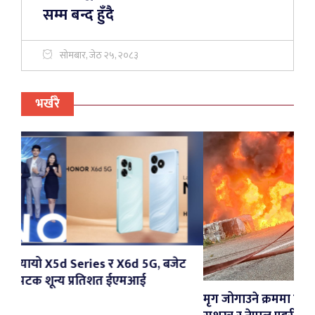
सम्म बन्द हुँदै
सोमबार, जेठ २५, २०८३
भर्खरै
 X6d 5G, बजेट
 ईएमआई
मृग जोगाउने क्रममा पल्टिएको पेट्रोल ट्याङ्करमा आ