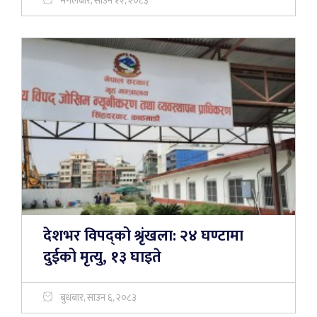
मंगलबार, साउन १२, २०८३
देशभर विपद्को श्रृंखला: २४ घण्टामा
दुईको मृत्यु, १३ घाइते
बुधबार, साउन ६, २०८३