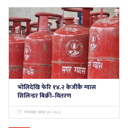
भोलिदेखि फेरि १४.२ केजीकै ग्यास
सिलिन्डर बिक्री–वितरण
मंगलबार, असार ३०, २०८३