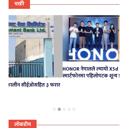
भर्खरै
HONOR नेपालले ल्यायो X5d Series र X6d 5G, बजेट
स्मार्टफोनमा पहिलोपटक शून्य प्रतिशत ईएमआई
ित ३ फरार
लोकप्रीय