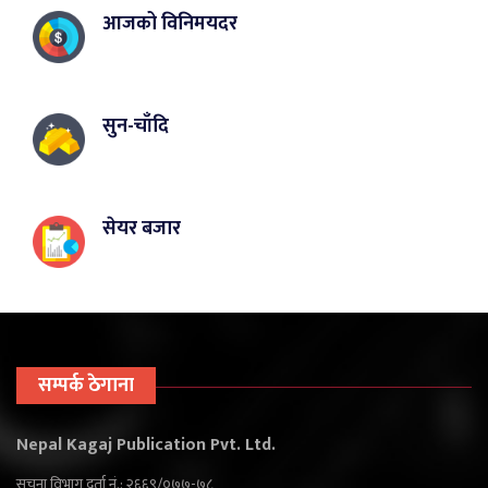
आजको विनिमयदर
सुन-चाँदि
सेयर बजार
सम्पर्क ठेगाना
Nepal Kagaj Publication Pvt. Ltd.
सूचना विभाग दर्ता नं.: २६६९/०७७-७८