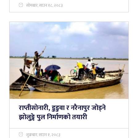
सोमबार, साउन १८, २०८३
राप्तीसोनारी, डुडुवा र नरैनापुर जोड्ने
झोलुङ्गे पुल निर्माणको तयारी
शुक्रबार, साउन १, २०८३