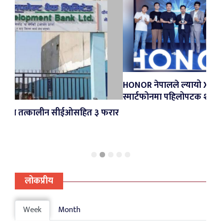
HONOR नेपालले ल्यायो X5d Series र X6d 5G,
स्मार्टफोनमा पहिलोपटक शून्य प्रतिशत ईएमआई
सीईओसहित ३ फरार
लोकप्रीय
Week
Month