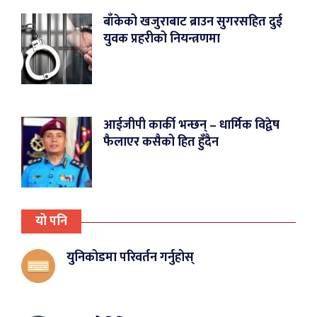
बाँकेको खजुराबाट ब्राउन सुगरसहित दुई
युवक प्रहरीको नियन्त्रणमा
आईजीपी कार्की भन्छन् – धार्मिक विद्वेष
फैलाएर कसैको हित हुँदैन
यो पनि
युनिकोडमा परिवर्तन गर्नुहोस्