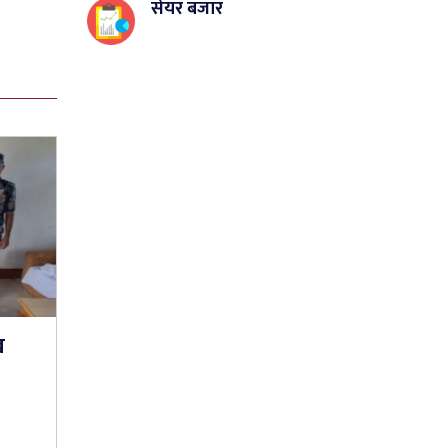
सेयर बजार
ख