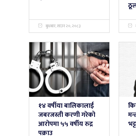
ठू
बुधबार, साउन २०, २०८३
१४ वर्षीया बालिकालाई
किन
जबरजस्ती करणी गरेको
मन
आरोपमा ५५ वर्षीय रुद्र
भट्
पक्राउ