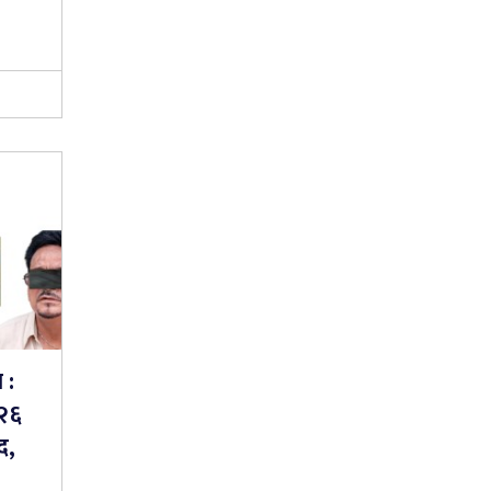
 :
५२६
द,