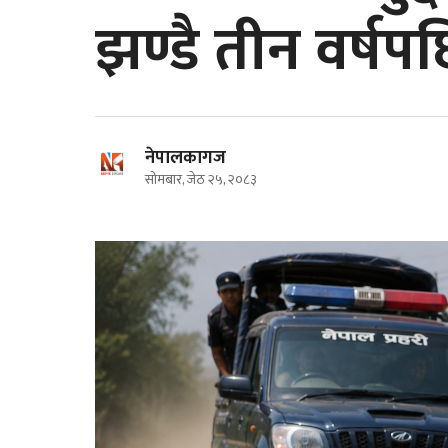
झण्डै तीन वर्षपछ
बाँकेमा 
नेपालगञ्जमा सघन बजार अनुगमनः म्याद
फेला, सम्
गुज्रेका सामान राखेको पाइएपछि ५०
हजार जरिवाना
नेपालकागज
सोमबार, जेठ २५, २०८३