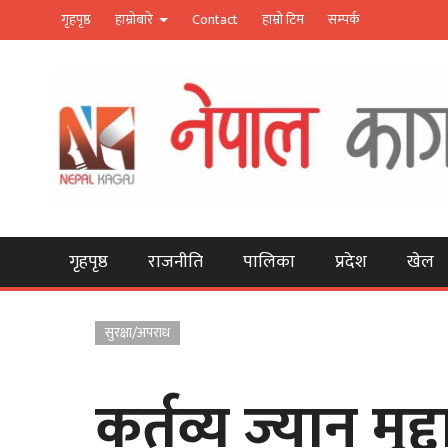
गृहपृष्ठ
हाम्रोबारे
Contact
हाम्रो टिम
सम्पर्क
गृहपृष्ठ
राजनीति
पालिका
प्रदेश
खेल
सुरक्षा/अपराध
कर्तव्य ज्यान मुद