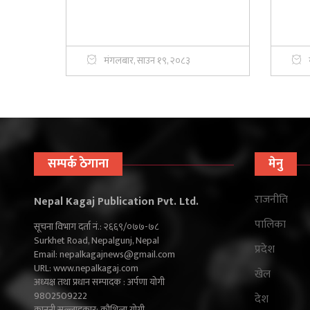
मंगलबार, साउन १९, २०८३
सम्पर्क ठेगाना
मेनु
राजनीति
Nepal Kagaj Publication Pvt. Ltd.
पालिका
सूचना विभाग दर्ता नं.: २६६९/०७७-७८
Surkhet Road, Nepalgunj, Nepal
प्रदेश
Email:
nepalkagajnews@gmail.com
URL: www.nepalkagaj.com
खेल
अध्यक्ष तथा प्रधान सम्पादक : अर्पणा योगी
9802509222
देश
कानुनी सल्लाहकार: कौशिला योगी