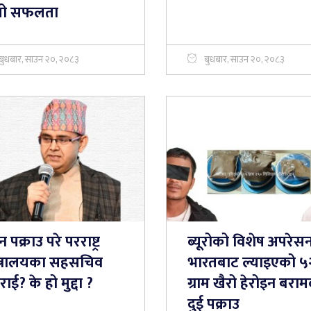
लो सफलता
बुधबार, साउन २०, २०८३
बुधबार, साउन २०, २०८३
 पक्राउ परे परराष्ट्र
ब्यूरोको विशेष अपरेसन
्त्रालयका सहसचिव
भारतबाट ल्याइएको 
टराई? के हो मुद्दा ?
ग्राम खैरो हेरोइन बराम
दुई पक्राउ