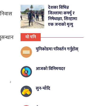
देशका विभिन्न
 निवास
जिल्लामा कर्फ्यु र
निषेधाज्ञा, सिरहामा
एक जनाको मृत्यु
ुसन्धान
यो पनि
युनिकोडमा परिवर्तन गर्नुहोस्
आजको विनिमयदर
2
सुन-चाँदि