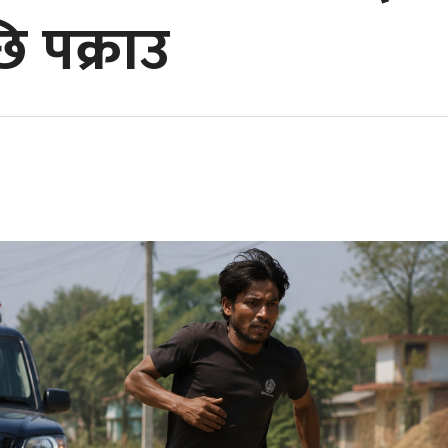
ि पक्राउ
चोरी भएका चार मोटरसाइकल
पूर्व कप्तान ममता थापा नाइस अवार्ड
बन्धित धनीलाई बुझाइयो
२०२६ बाट पुरस्कृत