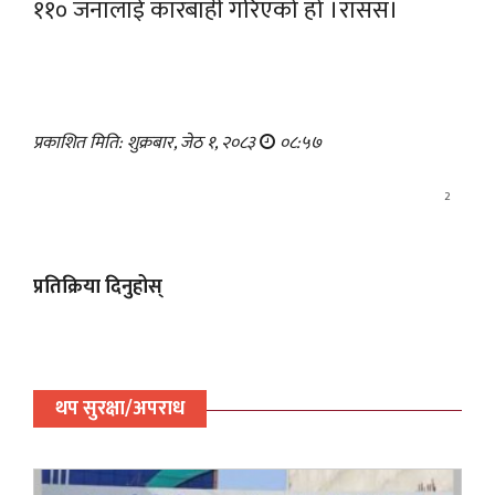
११० जनालाई कारबाही गरिएको हो ।रासस।
प्रकाशित मिति: शुक्रबार, जेठ १, २०८३
०८:५७
2
प्रतिक्रिया दिनुहोस्
थप सुरक्षा/अपराध