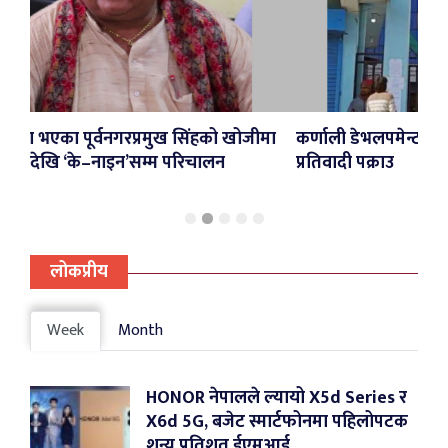
ुख सिंहको खोजीमा
कर्णाली डेभलपमेन्ट बैंकका तत्कालीन सीईओसह
म परिचालन
प्रतिवादी पक्राउ
लोकप्रीय
Week
Month
HONOR नेपालले ल्यायो X5d Series र
X6d 5G, बजेट स्मार्टफोनमा पहिलोपटक
शून्य प्रतिशत ईएमआई