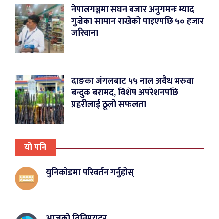
नेपालगञ्जमा सघन बजार अनुगमनः म्याद
गुज्रेका सामान राखेको पाइएपछि ५० हजार
जरिवाना
दाङका जंगलबाट ५५ नाल अवैध भरुवा
बन्दुक बरामद, विशेष अपरेशनपछि
प्रहरीलाई ठूलो सफलता
यो पनि
युनिकोडमा परिवर्तन गर्नुहोस्
आजको विनिमयदर