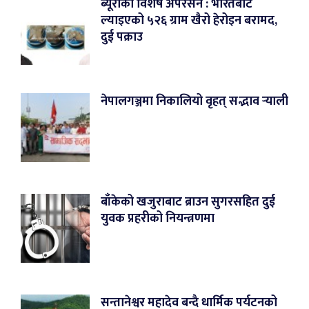
ब्यूरोको विशेष अपरेसन : भारतबाट
ल्याइएको ५२६ ग्राम खैरो हेरोइन बरामद,
दुई पक्राउ
नेपालगञ्जमा निकालियो वृहत् सद्भाव र्‍याली
बाँकेको खजुराबाट ब्राउन सुगरसहित दुई
युवक प्रहरीको नियन्त्रणमा
सन्तानेश्वर महादेव बन्दै धार्मिक पर्यटनको