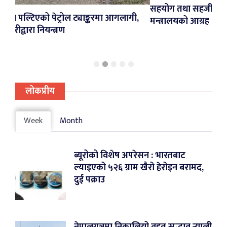
सहयोग तथा सहजीकरणका लागि स्थानीय तहला
्याङ्करमा आगलागी,
मन्त्रालयको आग्रह
लोकप्रीय
Week
Month
ब्यूरोको विशेष अपरेसन : भारतबाट
ल्याइएको ५२६ ग्राम खैरो हेरोइन बरामद,
दुई पक्राउ
नेपालगञ्जमा निकालियो वृहत् सद्भाव र्‍याली